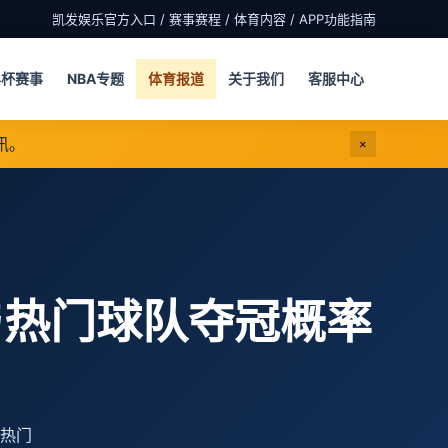
凯发娱乐官方入口 / 赛事赛程 / 体育内容 / APP功能指南
界杯赛事
NBA专题
体育报道
关于我们
客服中心
讯。
×
与热门球队夺冠概率
察热门