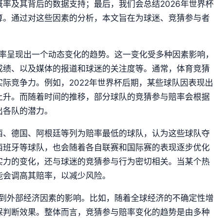
率及其背后的数据支持；最后，我们会总结2026年世界杯
算。通过对这些因素的分析，本文旨在为球迷、竞猜参与者
赔率呈现出一个动态变化的趋势。这一变化受多种因素影响，
成绩、以及媒体的报道和球迷的关注度等。通常，体育竞猜
际竞争力。例如，2022年世界杯后期，某些球队因表现出
上升。而随着时间的推移，部分球队的竞猜参与赔率会根据
出各队的潜力。
西、德国、阿根廷等列为赔率最低的球队，认为这些球队夺
西班牙等球队，也会随着各自联赛和国际赛的表现逐步优化
实力的变化，还与球迷的竞猜参与行为密切相关。当某个热
能会调高其赔率，以减少风险。
受到外部经济因素的影响。比如，随着全球经济的不确定性增
保判断效果。整体而言，竞猜参与赔率变化的趋势是由多种