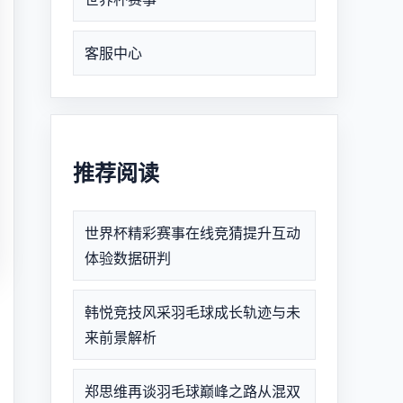
客服中心
推荐阅读
世界杯精彩赛事在线竞猜提升互动
体验数据研判
韩悦竞技风采羽毛球成长轨迹与未
来前景解析
郑思维再谈羽毛球巅峰之路从混双