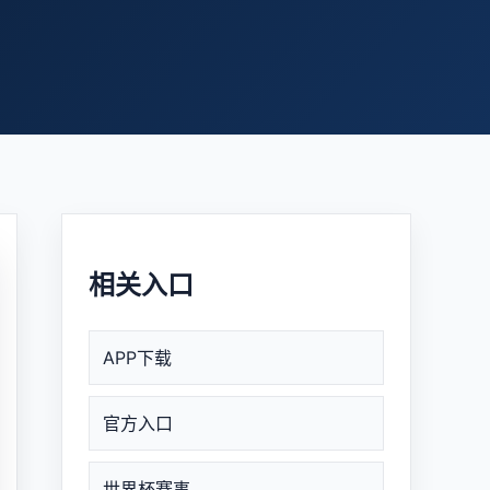
相关入口
APP下载
官方入口
世界杯赛事