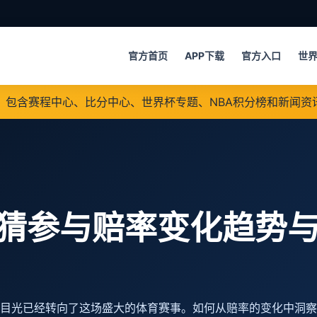
官方首页
APP下载
官方入口
世
，包含赛程中心、比分中心、世界杯专题、NBA积分榜和新闻资
猜参与赔率变化趋势
的目光已经转向了这场盛大的体育赛事。如何从赔率的变化中洞