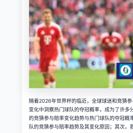
随着2026年世界杯的临近，全球球迷和竞猜
变化中洞察热门球队的夺冠概率，成为了许多分
的竞猜参与赔率变化趋势与热门球队的夺冠概
队的竞猜参与赔率趋势及其变化原因；其次，