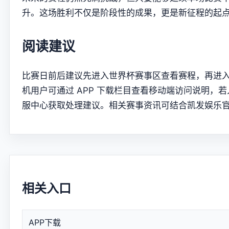
升。这场胜利不仅是阶段性的成果，更是新征程的起
阅读建议
比赛日前后建议先进入世界杯赛事区查看赛程，再进
机用户可通过 APP 下载栏目查看移动端访问说明，
服中心获取处理建议。相关赛事资讯可结合
凯发娱乐
相关入口
APP下载