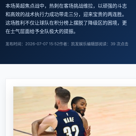
本场英超焦点战中，热刺在客场挑战维拉，以顽强的斗志
和高效的战术执行力成功带走三分，迎来宝贵的两连胜。
这场胜利不仅让球队在积分榜上摆脱了降级区的困境，更
在士气层面给予全队极大的提振。
发布时间：2026-07-07 15:52
作者：凯发娱乐编辑部
阅读：39 次点击