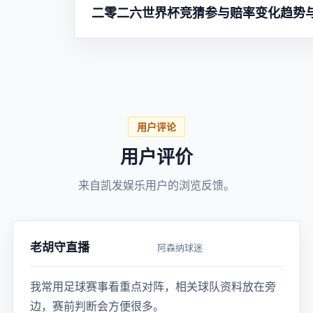
二零二六世界杯竞猜参与赔率变化趋势
用户评论
用户评价
来自凯发娱乐用户的浏览反馈。
老胡守直播
阿森纳球迷
我常用足球赛事看重点对阵，相关球队资料放在旁
边，赛前判断会方便很多。