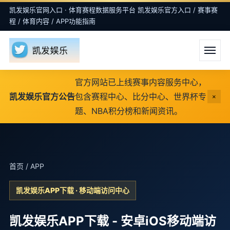
凯发娱乐官网入口 · 体育赛程数据服务平台
凯发娱乐官方入口 / 赛事赛
程 / 体育内容 / APP功能指南
官方网站已上线赛事内容服务中心，
凯发娱乐官方公告
包含赛程中心、比分中心、世界杯专
×
题、NBA积分榜和新闻资讯。
首页
/ APP
凯发娱乐APP下载 · 移动端访问中心
凯发娱乐APP下载 - 安卓iOS移动端访