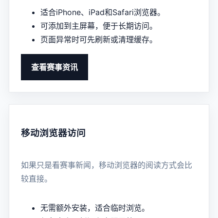
适合iPhone、iPad和Safari浏览器。
可添加到主屏幕，便于长期访问。
页面异常时可先刷新或清理缓存。
查看赛事资讯
移动浏览器访问
如果只是看赛事新闻，移动浏览器的阅读方式会比
较直接。
无需额外安装，适合临时浏览。