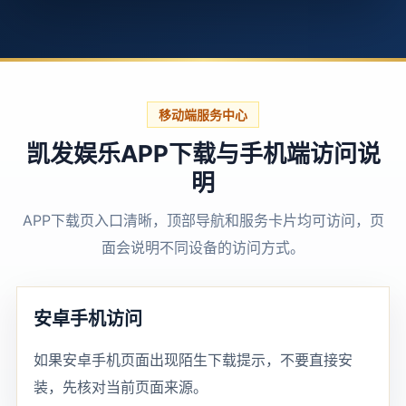
移动端服务中心
凯发娱乐APP下载与手机端访问说
明
APP下载页入口清晰，顶部导航和服务卡片均可访问，页
面会说明不同设备的访问方式。
安卓手机访问
如果安卓手机页面出现陌生下载提示，不要直接安
装，先核对当前页面来源。