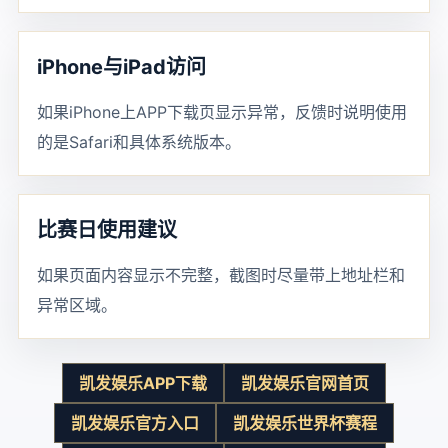
iPhone与iPad访问
如果iPhone上APP下载页显示异常，反馈时说明使用
的是Safari和具体系统版本。
比赛日使用建议
如果页面内容显示不完整，截图时尽量带上地址栏和
异常区域。
凯发娱乐APP下载
凯发娱乐官网首页
凯发娱乐官方入口
凯发娱乐世界杯赛程