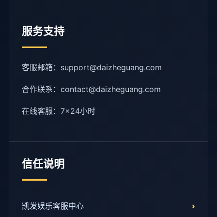
服务支持
客服邮箱：support@daizheguang.com
合作联系：contact@daizheguang.com
在线客服：7×24小时
信任说明
凯发娱乐客服中心