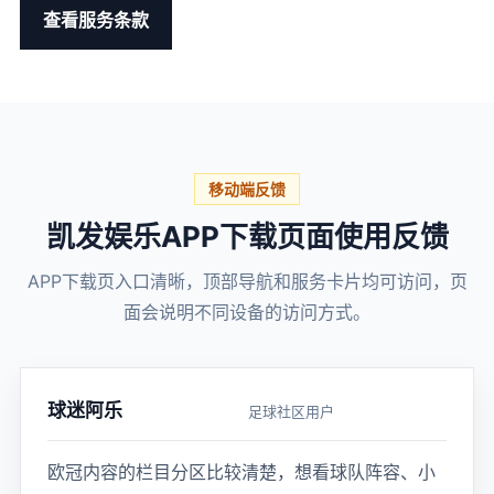
查看服务条款
移动端反馈
凯发娱乐APP下载页面使用反馈
APP下载页入口清晰，顶部导航和服务卡片均可访问，页
面会说明不同设备的访问方式。
球迷阿乐
足球社区用户
欧冠内容的栏目分区比较清楚，想看球队阵容、小