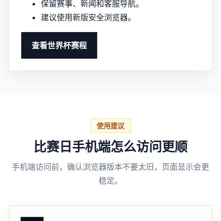
保留赛事、新闻和客服导航。
建议使用新版安全浏览器。
查看世界杯赛程
使用建议
比赛日手机端怎么访问更顺
手机端访问前，确认浏览器版本不要太旧，页面显示会更
稳定。