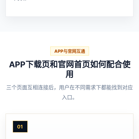
APP与官网互通
APP下载页和官网首页如何配合使
用
三个页面互相连接后，用户在不同需求下都能找到对应
入口。
01