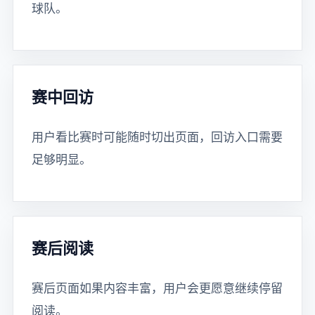
球队。
赛中回访
用户看比赛时可能随时切出页面，回访入口需要
足够明显。
赛后阅读
赛后页面如果内容丰富，用户会更愿意继续停留
阅读。