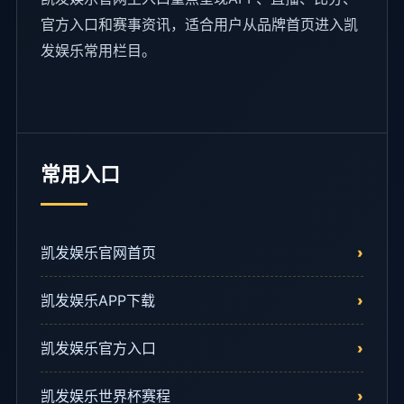
官方入口和赛事资讯，适合用户从品牌首页进入凯
发娱乐常用栏目。
常用入口
凯发娱乐官网首页
凯发娱乐APP下载
凯发娱乐官方入口
凯发娱乐世界杯赛程