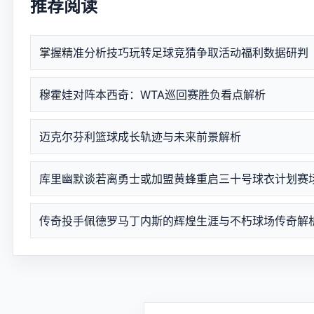
推荐阅读
掌握精准分析技巧玩转足球竞猜争取活动福利数据研判
穆霍娃对阵本西奇：WTA巡回赛胜负看点解析
迈克尔芬利篮球成长轨迹与未来前景解析
库里幽默谈若离勇士或加盟黄蜂重启三十号球衣计划赛
传奇投手佩德罗马丁内斯的辉煌生涯与不朽球场传奇解