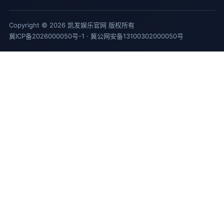
Copyright © 2026 凯发娱乐官网 版权所有
冀ICP备2026000050号-1 · 冀公网安备13100302000050号