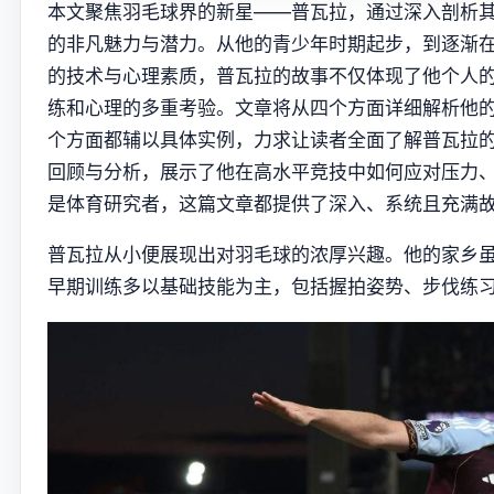
本文聚焦羽毛球界的新星——普瓦拉，通过深入剖析
的非凡魅力与潜力。从他的青少年时期起步，到逐渐
的技术与心理素质，普瓦拉的故事不仅体现了他个人
练和心理的多重考验。文章将从四个方面详细解析他
个方面都辅以具体实例，力求让读者全面了解普瓦拉
回顾与分析，展示了他在高水平竞技中如何应对压力
是体育研究者，这篇文章都提供了深入、系统且充满
普瓦拉从小便展现出对羽毛球的浓厚兴趣。他的家乡
早期训练多以基础技能为主，包括握拍姿势、步伐练