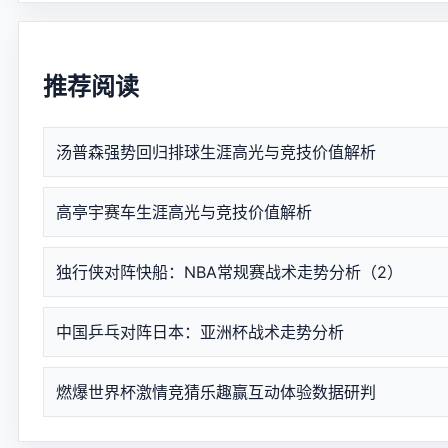
推荐阅读
汤普森强势回归排球生涯高光与竞技价值解析
高亭宇赛车生涯高光与竞技价值解析
独行侠对阵快船：NBA常规赛战术走势分析（2）
中国乒乓对阵日本：亚洲杯战术走势分析
燃爆世界杯激情竞猜乐趣赢互动体验数据研判