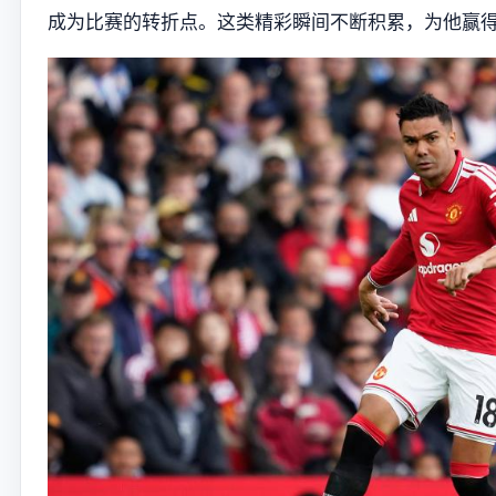
成为比赛的转折点。这类精彩瞬间不断积累，为他赢