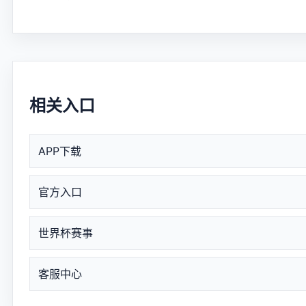
相关入口
APP下载
官方入口
世界杯赛事
客服中心