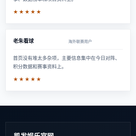
★★★★★
老朱看球
海外联赛用户
首页没有堆太多杂项，主要信息集中在今日对阵、
积分数据和赛事资料上。
★★★★★